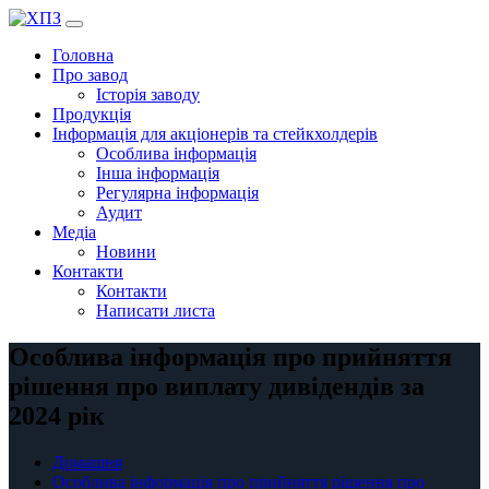
Перейти
до
Головна
вмісту
Про завод
Історія заводу
Продукція
Інформація для акціонерів та стейкхолдерів
Особлива інформація
Інша інформація
Регулярна інформація
Аудит
Медіа
Новини
Контакти
Контакти
Написати листа
Особлива інформація про прийняття
рішення про виплату дивідендів за
2024 рік
Домашня
Особлива інформація про прийняття рішення про