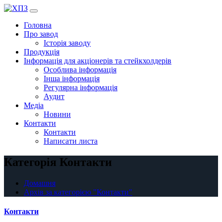
Перейти
до
Головна
вмісту
Про завод
Історія заводу
Продукція
Інформація для акціонерів та стейкхолдерів
Особлива інформація
Інша інформація
Регулярна інформація
Аудит
Медіа
Новини
Контакти
Контакти
Написати листа
Категорія Контакти
Домашня
Архів за категорією "Контакти"
Контакти