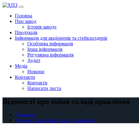
Перейти
до
Головна
вмісту
Про завод
Історія заводу
Продукція
Інформація для акціонерів та стейкхолдерів
Особлива інформація
Інша інформація
Регулярна інформація
Аудит
Медіа
Новини
Контакти
Контакти
Написати листа
Відомості про зміни складі правління
Домашня
Відомості про зміни складі правління