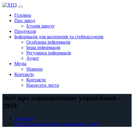
Перейти
до
Головна
вмісту
Про завод
Історія заводу
Продукція
Інформація для акціонерів та стейкхолдерів
Особлива інформація
Інша інформація
Регулярна інформація
Аудит
Медіа
Новини
Контакти
Контакти
Написати листа
Звіт про корпоративне управління –
2019
Домашня
Звіт про корпоративне управління – 2019