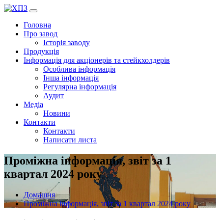
Перейти
до
Головна
вмісту
Про завод
Історія заводу
Продукція
Інформація для акціонерів та стейкхолдерів
Особлива інформація
Інша інформація
Регулярна інформація
Аудит
Медіа
Новини
Контакти
Контакти
Написати листа
Проміжна інформація, звіт за 1
квартал 2024 року
Домашня
Проміжна інформація, звіт за 1 квартал 2024 року