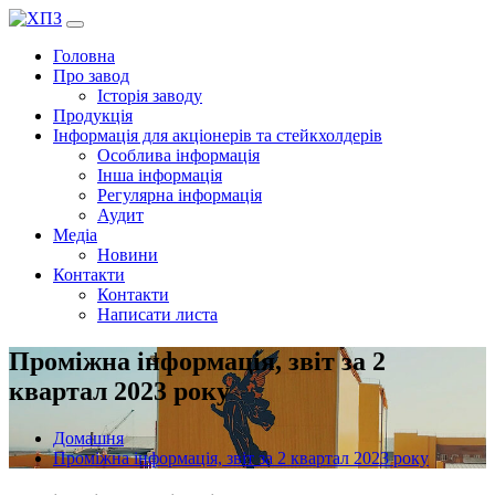
Перейти
до
Головна
вмісту
Про завод
Історія заводу
Продукція
Інформація для акціонерів та стейкхолдерів
Особлива інформація
Інша інформація
Регулярна інформація
Аудит
Медіа
Новини
Контакти
Контакти
Написати листа
Проміжна інформація, звіт за 2
квартал 2023 року
Домашня
Проміжна інформація, звіт за 2 квартал 2023 року