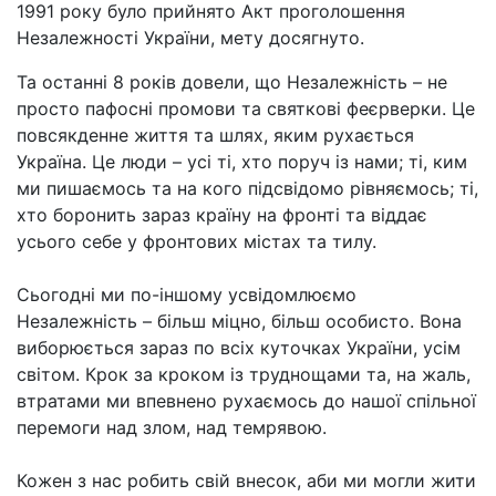
1991 року було прийнято Акт проголошення
Незалежності України, мету досягнуто.
Та останні 8 років довели, що Незалежність – не
просто пафосні промови та святкові феєрверки. Це
повсякденне життя та шлях, яким рухається
Україна. Це люди – усі ті, хто поруч із нами; ті, ким
ми пишаємось та на кого підсвідомо рівняємось; ті,
хто боронить зараз країну на фронті та віддає
усього себе у фронтових містах та тилу.
Сьогодні ми по-іншому усвідомлюємо
Незалежність – більш міцно, більш особисто. Вона
виборюється зараз по всіх куточках України, усім
світом. Крок за кроком із труднощами та, на жаль,
втратами ми впевнено рухаємось до нашої спільної
перемоги над злом, над темрявою.
Кожен з нас робить свій внесок, аби ми могли жити