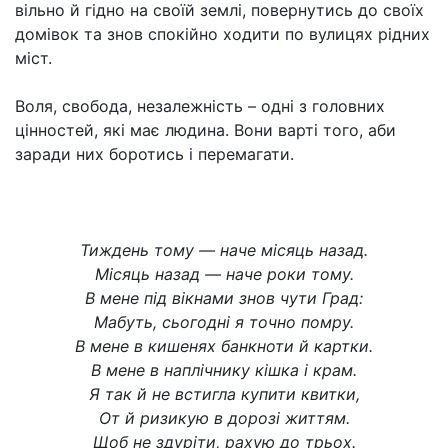
вільно й гідно на своїй землі, повернутись до своїх
домівок та знов спокійно ходити по вулицях рідних
міст.
Воля, свобода, незалежність – одні з головних
цінностей, які має людина. Вони варті того, аби
заради них боротись і перемагати.
Тиждень тому — наче місяць назад.
Місяць назад — наче роки тому.
В мене під вікнами знов чути Град:
Мабуть, сьогодні я точно помру.
В мене в кишенях банкноти й картки.
В мене в наплічнику кішка і крам.
Я так й не встигла купити квитки,
От й ризикую в дорозі життям.
Щоб не здуріти, рахую до трьох.