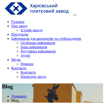
Перейти
до
вмісту
Головна
Про завод
Історія заводу
Продукція
Інформація для акціонерів та стейкхолдерів
Особлива інформація
Інша інформація
Регулярна інформація
Аудит
Медіа
Новини
Контакти
Контакти
Написати листа
Blog
Домашня
Blog